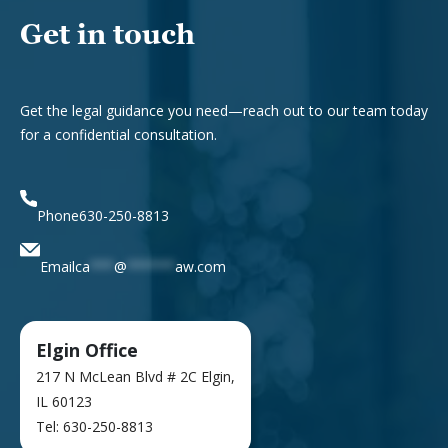
Get in touch
Get the legal guidance you need—reach out to our team today
for a confidential consultation.
Phone
630-250-8813
Email
ca
***
@
******
aw.com
Elgin Office
217 N McLean Blvd # 2C
Elgin,
IL 60123
Tel: 630-250-8813