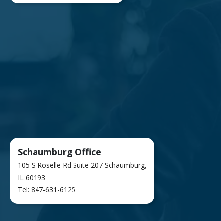
Schaumburg Office
105 S Roselle Rd Suite 207
Schaumburg,
IL 60193
Tel: 847-631-6125